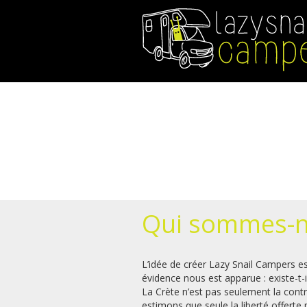
Aller
au
contenu
principal
Qui sommes-
L’idée de créer Lazy Snail Campers es
évidence nous est apparue : existe-t-i
La Crète n’est pas seulement la cont
estimons que seule la liberté offert