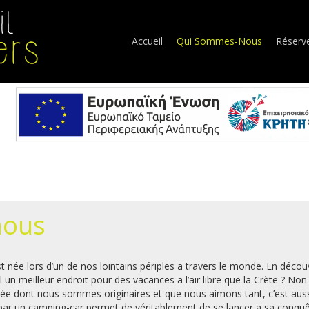
Accueil
Qui Sommes-Nous
Réserv
nous
t née lors d’un de nos lointains périples a travers le monde. En décou
l un meilleur endroit pour des vacances a l’air libre que la Crète ? Non 
rée dont nous sommes originaires et que nous aimons tant, c’est aussi
e par un camping-car permet de véritablement de se lancer a sa conquê