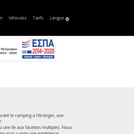
er
Véhicules
Tarifs
Langue
vrant le camping a l’étranger, une
!
 une île aux facettes multiples. Nous
te pour y vivre une expérience