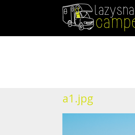
Direkt
zum
Inhalt
a1.jpg