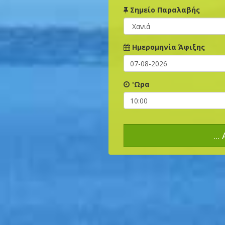
Σημείο Παραλαβής
Ημερομηνία Άφιξης
'Ωρα
..