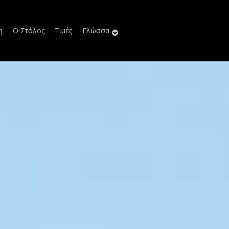
η
Ο Στόλος
Τιμές
Γλώσσα